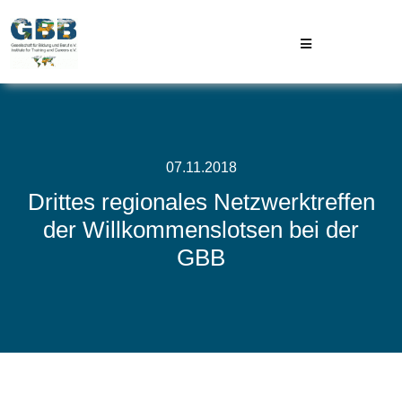
Skip
to
Toggle
content
Navigation
GBB
Projekte
07.11.2018
Drittes regionales Netzwerktreffen
Aktuelles
der Willkommenslotsen bei der
GBB
Kontakt