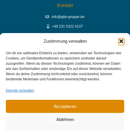
Kontakt
info@gbb-gruppe.de
+49 231 5322 4107
Zustimmung verwalten
YouTube Mediathek
Um dir ein optimales Erlebnis zu bieten, verwenden wir Technologien wie
Cookies, um Geräteinformationen zu speichern und/oder darauf
GBB Mediathek auf YouTube
zuzugreifen. Wenn du diesen Technologien zustimmst, können wir Daten
wie das Surfverhalten oder eindeutige IDs auf dieser Website verarbeiten.
Wenn du deine Zustimmung nicht erteilst oder zurückziehst, können
bestimmte Merkmale und Funktionen beeinträchtigt werden.
Links
Dienste verwalten
Impressum
Datenschutz
Akzeptieren
Ablehnen