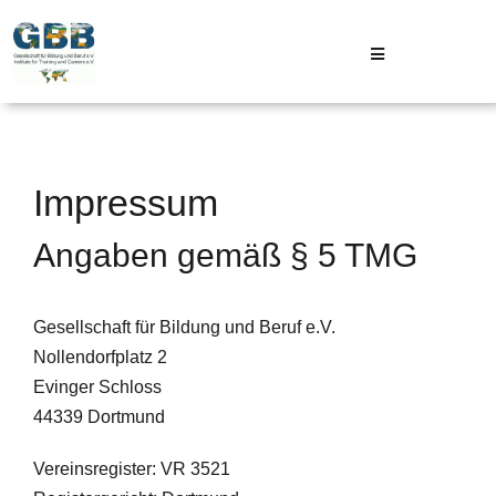
Skip
to
Toggle
content
Navigation
GBB
Projekte
Impressum
Angaben gemäß § 5 TMG
Aktuelles
Gesellschaft für Bildung und Beruf e.V.
Kontakt
Nollendorfplatz 2
Evinger Schloss
44339 Dortmund
Vereinsregister: VR 3521