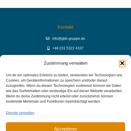
Kontakt
info@gbb-gruppe.de
+49 231 5322 4107
Zustimmung verwalten
YouTube Mediathek
Um dir ein optimales Erlebnis zu bieten, verwenden wir Technologien wie
Cookies, um Geräteinformationen zu speichern und/oder darauf
GBB Mediathek auf YouTube
zuzugreifen. Wenn du diesen Technologien zustimmst, können wir Daten
wie das Surfverhalten oder eindeutige IDs auf dieser Website verarbeiten.
Wenn du deine Zustimmung nicht erteilst oder zurückziehst, können
bestimmte Merkmale und Funktionen beeinträchtigt werden.
Links
Dienste verwalten
Impressum
Datenschutz
Akzeptieren