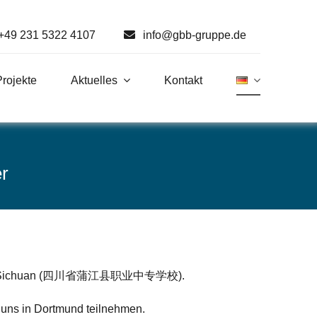
+49 231 5322 4107
info@gbb-gruppe.de
Projekte
Aktuelles
Kontakt
r
r Provinz Sichuan (四川省蒲江县职业中专学校).
 uns in Dortmund teilnehmen.