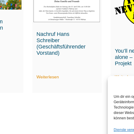
am
hn
Nachruf Hans
Schreiber
(Geschäftsführender
You’ll n
Vorstand)
alone –
Projekt
Weiterlesen
Weiterles
Um dir ein o
Geräteinfor
Technologien
dieser Websi
können best
Dienste ver