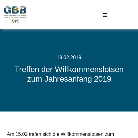
Skip
to
Toggle
content
Navigation
GBB
Projekte
19.02.2019
Treffen der Willkommenslotsen
Aktuelles
zum Jahresanfang 2019
Kontakt
Am 15.02 trafen sich die Willkommenslotsen zum