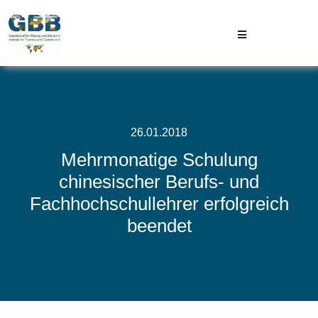
Skip
to
Toggle
content
Navigation
GBB
Projekte
26.01.2018
Mehrmonatige Schulung
Aktuelles
chinesischer Berufs- und
Fachhochschullehrer erfolgreich
Kontakt
beendet