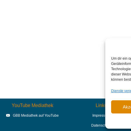
Um dir ein o
Geräteinfor
Technologien
dieser Websi
können best
Dienste ver
YouTube Mediathek
Links
Akz
GBB Mediathek auf YouTube
Impressum
Datenschutz