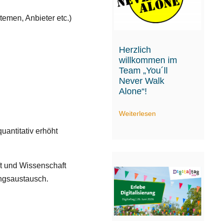
emen, Anbieter etc.)
Herzlich
willkommen im
Team „You´ll
Never Walk
Alone“!
Weiterlesen
uantitativ erhöht
ft und Wissenschaft
ungsaustausch.