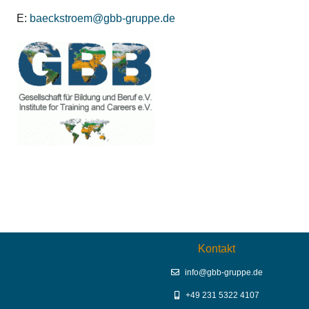
E:
baeckstroem@gbb-gruppe.de
Kontakt
info@gbb-gruppe.de
+49 231 5322 4107