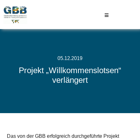
Skip
to
Toggle
content
Navigation
GBB
Projekte
05.12.2019
Projekt „Willkommenslotsen“
Aktuelles
verlängert
Kontakt
Das von der GBB erfolgreich durchgeführte Projekt