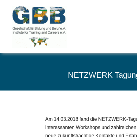
Skip
to
content
NETZWERK Tagung 2
Am 14.03.2018 fand die NETZWERK-Tagung 
interessanten Workshops und zahlreichen
neue zukunftsträchtige Kontakte und Erf