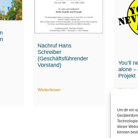
am
hn
Nachruf Hans
Schreiber
(Geschäftsführender
You’ll n
Vorstand)
alone –
Projekt
Weiterlesen
Weiterles
Um dir ein o
Geräteinfor
Technologien
dieser Websi
können best