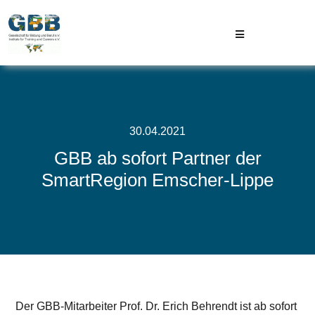
Skip
to
Toggle
content
Navigation
GBB
Projekte
30.04.2021
GBB ab sofort Partner der
Aktuelles
SmartRegion Emscher-Lippe
Kontakt
Der GBB-Mitarbeiter Prof. Dr. Erich Behrendt ist ab sofort