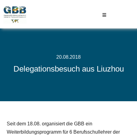
Skip
to
Toggle
content
Navigation
GBB
Projekte
20.08.2018
Delegationsbesuch aus Liuzhou
Aktuelles
Kontakt
Seit dem 18.08. organisiert die GBB ein
Weiterbildungsprogramm für 6 Berufsschullehrer der