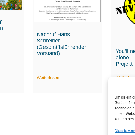
am
hn
Nachruf Hans
Schreiber
(Geschäftsführender
You’ll n
Vorstand)
alone –
Projekt
Weiterlesen
Weiterles
Um dir ein o
Geräteinfor
Technologien
dieser Websi
können best
Dienste ver